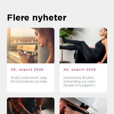
Flere nyheter
06. august 2026
02. august 2026
Brukt mobil smart valg
Inkontinens årsaker,
for lommebok og miljø
behandling og veien
tilbake til trygghet i
hverdagen