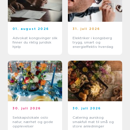
01. august 2026
31. juli 2026
Advokat kongsvinger slik
Elektriker i kongsberg
finner du riktig juridisk
trygg, smart og
hjelp
energieffektiv hverdag
30. juli 2026
30. juli 2026
Selskapslokale oslo
Catering aurskog
natur, nærhet og gode
smakfull mat til små og
opplevelser
store anledninger