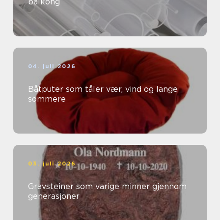
balkong
04. juli 2026
Båtputer som tåler vær, vind og lange
sommere
03. juli 2026
Gravsteiner som varige minner gjennom
generasjoner