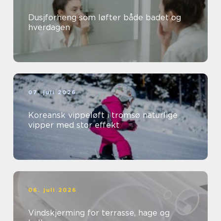
Dusjforheng som løfter både badet og
hverdagen
07. juli 2026
Koreansk vippeløft i tromsø naturlige
vipper med stor effekt
06. juli 2026
Vindskjerming for terrasse, hage og