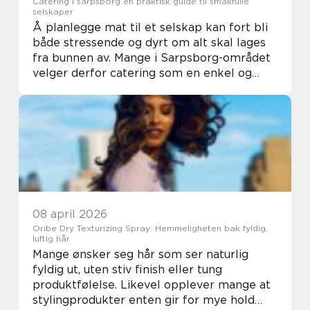
Catering i sarpsborg en praktisk guide til smakfulle
selskaper
Å planlegge mat til et selskap kan fort bli
både stressende og dyrt om alt skal lages
fra bunnen av. Mange i Sarpsborg-området
velger derfor catering som en enkel og
trygg løsning. Når maten kommer ferdig til
døren, frigjør det tid til å ta vare på g...
08 april 2026
Oribe Dry Texturizing Spray: Hemmeligheten bak fyldig,
luftig hår
Mange ønsker seg hår som ser naturlig
fyldig ut, uten stiv finish eller tung
produktfølelse. Likevel opplever mange at
stylingprodukter enten gir for mye hold