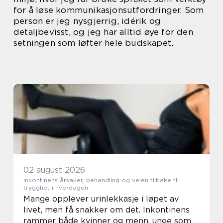
for å løse kommunikasjonsutfordringer. Som
person er jeg nysgjerrig, idérik og
detaljbevisst, og jeg har alltid øye for den
setningen som løfter hele budskapet.
02 august 2026
Inkontinens årsaker, behandling og veien tilbake til
trygghet i hverdagen
Mange opplever urinlekkasje i løpet av
livet, men få snakker om det. Inkontinens
rammer både kvinner og menn, unge som