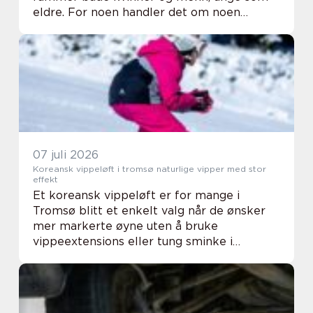
eldre. For noen handler det om noen
dråper når de ler eller hoster, for andre kan
lekkasjen være så stor at hverdagen styres
av nær...
07 juli 2026
Koreansk vippeløft i tromsø naturlige vipper med stor
effekt
Et koreansk vippeløft er for mange i
Tromsø blitt et enkelt valg når de ønsker
mer markerte øyne uten å bruke
vippeextensions eller tung sminke i
hverdagen. Behandlingen gir et løft og en
bøy på de naturlige vippene, slik at øynene
ser mer våkne og å...