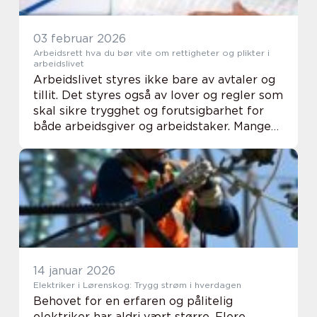
03 februar 2026
Arbeidsrett hva du bør vite om rettigheter og plikter i
arbeidslivet
Arbeidslivet styres ikke bare av avtaler og
tillit. Det styres også av lover og regler som
skal sikre trygghet og forutsigbarhet for
både arbeidsgiver og arbeidstaker. Mange
opplever likevel at reglene er uoversiktlige,
og at grensene mellom lov, avt...
14 januar 2026
Elektriker i Lørenskog: Trygg strøm i hverdagen
Behovet for en erfaren og pålitelig
elektriker har aldri vært større. Flere