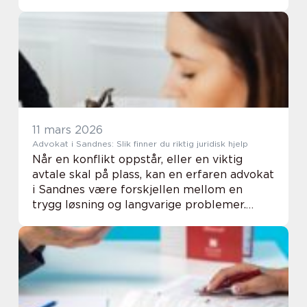
eller for lite effekt. Oribe Dry Texturizing
Spray har derfor fåt...
11 mars 2026
Advokat i Sandnes: Slik finner du riktig juridisk hjelp
Når en konflikt oppstår, eller en viktig
avtale skal på plass, kan en erfaren advokat
i Sandnes være forskjellen mellom en
trygg løsning og langvarige problemer.
Lokale advokater kjenner både byen,
næringsli...