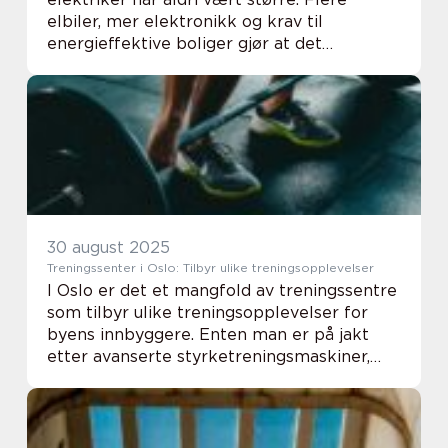
elbiler, mer elektronikk og krav til
energieffektive boliger gjør at det
elektriske anlegget jobber hardere enn før.
I Lørenskog og om...
30 august 2025
Treningssenter i Oslo: Tilbyr ulike treningsopplevelser
I Oslo er det et mangfold av treningssentre
som tilbyr ulike treningsopplevelser for
byens innbyggere. Enten man er på jakt
etter avanserte styrketreningsmaskiner,
gruppetimer som får pulsen opp, eller
personlige trenere som kan skredders...