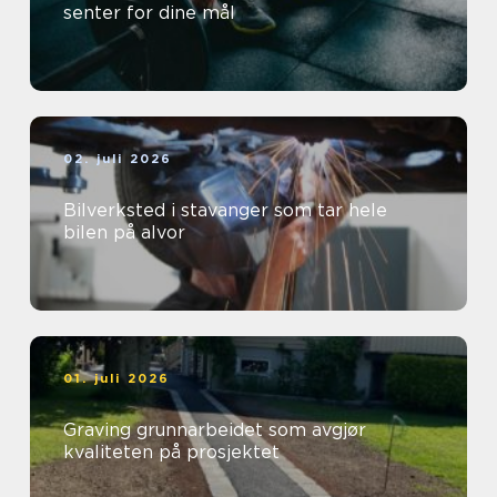
senter for dine mål
02. juli 2026
Bilverksted i stavanger som tar hele
bilen på alvor
01. juli 2026
Graving grunnarbeidet som avgjør
kvaliteten på prosjektet