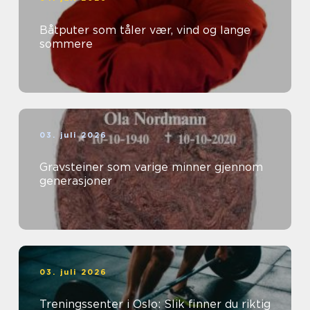
Båtputer som tåler vær, vind og lange
sommere
03. juli 2026
Gravsteiner som varige minner gjennom
generasjoner
03. juli 2026
Treningssenter i Oslo: Slik finner du riktig