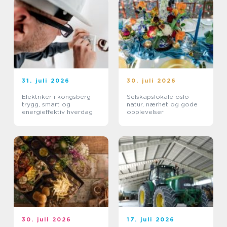
31. juli 2026
30. juli 2026
Elektriker i kongsberg
Selskapslokale oslo
trygg, smart og
natur, nærhet og gode
energieffektiv hverdag
opplevelser
30. juli 2026
17. juli 2026