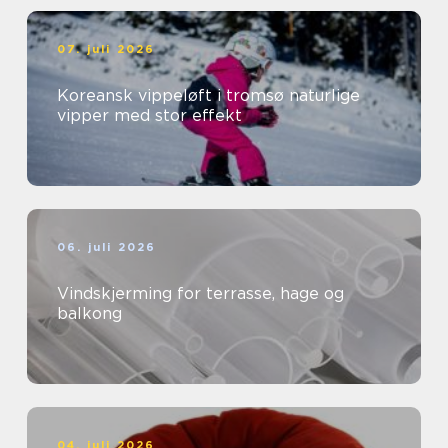
07. juli 2026
Koreansk vippeløft i tromsø naturlige
vipper med stor effekt
06. juli 2026
Vindskjerming for terrasse, hage og
balkong
04. juli 2026