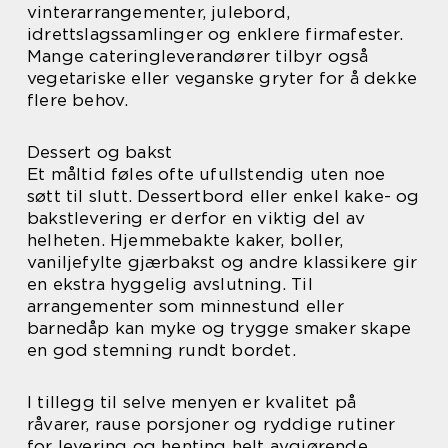
vinterarrangementer, julebord,
idrettslagssamlinger og enklere firmafester.
Mange cateringleverandører tilbyr også
vegetariske eller veganske gryter for å dekke
flere behov.
Dessert og bakst
Et måltid føles ofte ufullstendig uten noe
søtt til slutt. Dessertbord eller enkel kake- og
bakstlevering er derfor en viktig del av
helheten. Hjemmebakte kaker, boller,
vaniljefylte gjærbakst og andre klassikere gir
en ekstra hyggelig avslutning. Til
arrangementer som minnestund eller
barnedåp kan myke og trygge smaker skape
en god stemning rundt bordet.
I tillegg til selve menyen er kvalitet på
råvarer, rause porsjoner og ryddige rutiner
for levering og henting helt avgjørende.