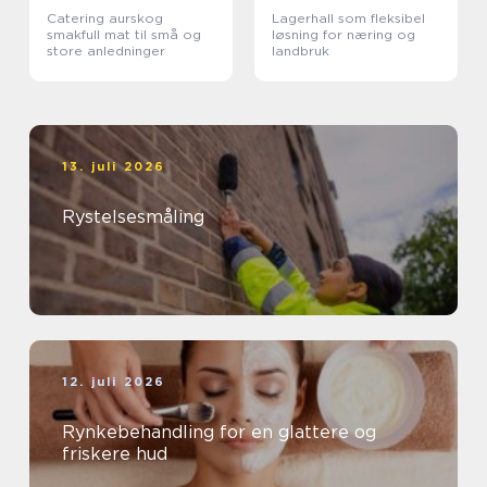
Catering aurskog
Lagerhall som fleksibel
smakfull mat til små og
løsning for næring og
store anledninger
landbruk
13. juli 2026
Rystelsesmåling
12. juli 2026
Rynkebehandling for en glattere og
friskere hud