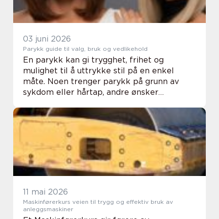
03 juni 2026
Parykk guide til valg, bruk og vedlikehold
En parykk kan gi trygghet, frihet og
mulighet til å uttrykke stil på en enkel
måte. Noen trenger parykk på grunn av
sykdom eller hårtap, andre ønsker
forandring uten å gjøre noe permanent
med sitt eget hår. Uansett årsak er kvalitet,
passform og rikt...
11 mai 2026
Maskinførerkurs veien til trygg og effektiv bruk av
anleggsmaskiner