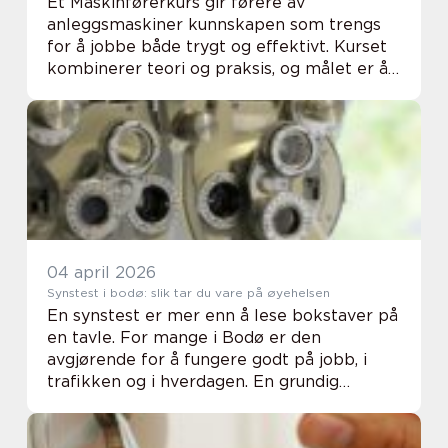
Et Maskinførerkurs gir førere av
anleggsmaskiner kunnskapen som trengs
for å jobbe både trygt og effektivt. Kurset
kombinerer teori og praksis, og målet er å
redusere ulykker, unngå skader på utstyr og
sikre at arbeidsgiver oppfyller krav fra
Arbeids...
04 april 2026
Synstest i bodø: slik tar du vare på øyehelsen
En synstest er mer enn å lese bokstaver på
en tavle. For mange i Bodø er den
avgjørende for å fungere godt på jobb, i
trafikken og i hverdagen. En grundig
undersøkelse av øynene kan avdekke alt
fra endringer i styrke til tidlige tegn på
øyesykdom, le...