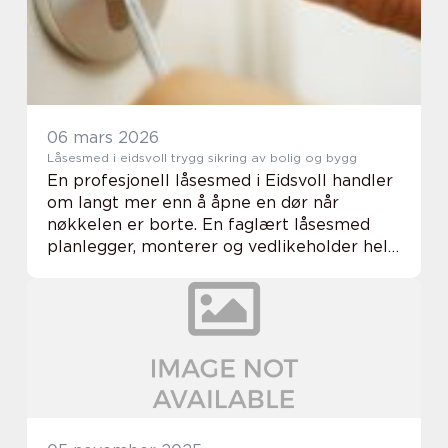
06 mars 2026
Låsesmed i eidsvoll trygg sikring av bolig og bygg
En profesjonell låsesmed i Eidsvoll handler
om langt mer enn å åpne en dør når
nøkkelen er borte. En faglært låsesmed
planlegger, monterer og vedlikeholder hele
sikkerheten rundt dører, låser og adgang.
For boligeiere, borettslag og bedrifter på
Eids...