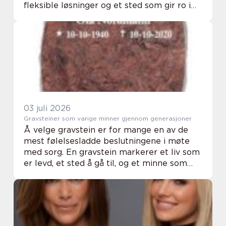
fleksible løsninger og et sted som gir ro i
kroppen. Et gjennomtenkt valg av lokale
kan være forskjellen på et greit
arrangement og ...
03 juli 2026
Gravsteiner som varige minner gjennom generasjoner
Å velge gravstein er for mange en av de
mest følelsesladde beslutningene i møte
med sorg. En gravstein markerer et liv som
er levd, et sted å gå til, og et minne som
skal vare i generasjoner. Samtidig handler
valget om praktiske spørsmål: steintype, ...