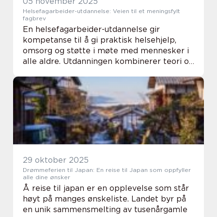
05 november 2025
Helsefagarbeider-utdannelse: Veien til et meningsfylt
fagbrev
En helsefagarbeider-utdannelse gir
kompetanse til å gi praktisk helsehjelp,
omsorg og støtte i møte med mennesker i
alle aldre. Utdanningen kombinerer teori og
praksis, og leder fram til fagbrev. Mange
velger fleksible løp ...
29 oktober 2025
Drømmeferien til Japan: En reise til Japan som oppfyller
alle dine ønsker
Å reise til japan er en opplevelse som står
høyt på manges ønskeliste. Landet byr på
en unik sammensmelting av tusenårgamle