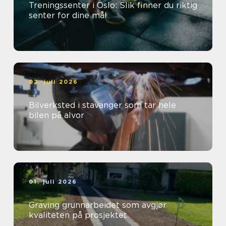
Treningssenter i Oslo: Slik finner du riktig
senter for dine mål
02. juli 2026
Bilverksted i stavanger som tar hele
bilen på alvor
01. juli 2026
Graving grunnarbeidet som avgjør
kvaliteten på prosjektet