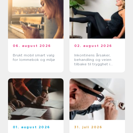
06. august 2026
02. august 2026
Brukt mobil smart valg
Inkontinens årsaker,
for lommebok og miljø
behandling og veien
tilbake til trygghet i
hverdagen
01. august 2026
31. juli 2026