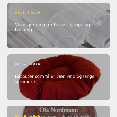
06. juli 2026
Vindskjerming for terrasse, hage og
balkong
04. juli 2026
Båtputer som tåler vær, vind og lange
sommere
03. juli 2026