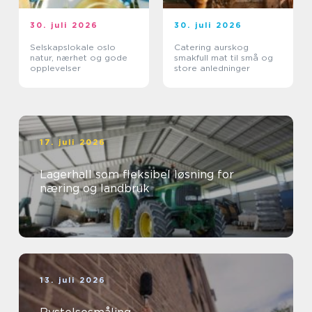
30. juli 2026
30. juli 2026
Selskapslokale oslo
Catering aurskog
natur, nærhet og gode
smakfull mat til små og
opplevelser
store anledninger
17. juli 2026
Lagerhall som fleksibel løsning for
næring og landbruk
13. juli 2026