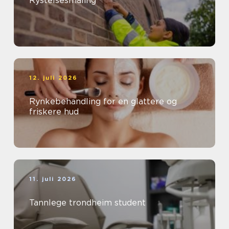
Rystelsesmåling
12. juli 2026
Rynkebehandling for en glattere og
friskere hud
11. juli 2026
Tannlege trondheim student