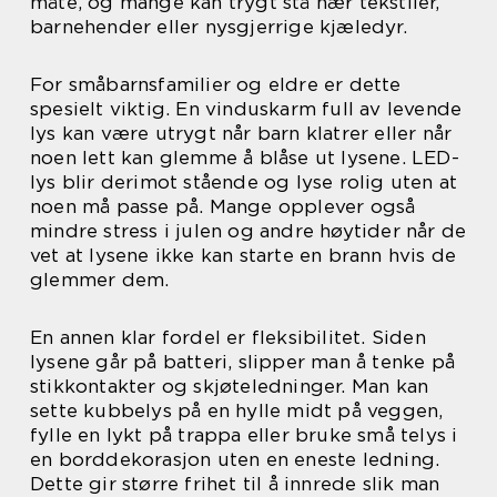
måte, og mange kan trygt stå nær tekstiler,
barnehender eller nysgjerrige kjæledyr.
For småbarnsfamilier og eldre er dette
spesielt viktig. En vinduskarm full av levende
lys kan være utrygt når barn klatrer eller når
noen lett kan glemme å blåse ut lysene. LED-
lys blir derimot stående og lyse rolig uten at
noen må passe på. Mange opplever også
mindre stress i julen og andre høytider når de
vet at lysene ikke kan starte en brann hvis de
glemmer dem.
En annen klar fordel er fleksibilitet. Siden
lysene går på batteri, slipper man å tenke på
stikkontakter og skjøteledninger. Man kan
sette kubbelys på en hylle midt på veggen,
fylle en lykt på trappa eller bruke små telys i
en borddekorasjon uten en eneste ledning.
Dette gir større frihet til å innrede slik man