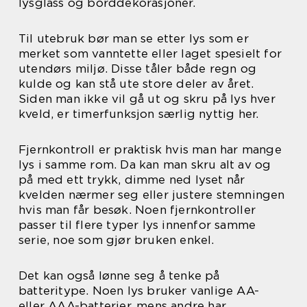
lysglass og borddekorasjoner.
Til utebruk bør man se etter lys som er
merket som vanntette eller laget spesielt for
utendørs miljø. Disse tåler både regn og
kulde og kan stå ute store deler av året.
Siden man ikke vil gå ut og skru på lys hver
kveld, er timerfunksjon særlig nyttig her.
Fjernkontroll er praktisk hvis man har mange
lys i samme rom. Da kan man skru alt av og
på med ett trykk, dimme ned lyset når
kvelden nærmer seg eller justere stemningen
hvis man får besøk. Noen fjernkontroller
passer til flere typer lys innenfor samme
serie, noe som gjør bruken enkel.
Det kan også lønne seg å tenke på
batteritype. Noen lys bruker vanlige AA-
eller AAA-batterier, mens andre har