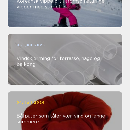
Koreansk vippeløft i tromsø naturlige
vipper med stor effekt
06. juli 2026
Vindskjerming for terrasse, hage og
balkong
04. juli 2026
Båtputer som tåler vær, vind og lange
sommere