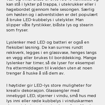
kan stå i lykter på trappa, i utekrukker eller i
hagebordet gjennom hele sesongen. Særlig
om høsten og i adventstiden er det populært
å bruke LED-kubbelys i utelykter. Man
slipper våte fyrstikker, blåste lys og stearin
som fryser.
Lyslenker med LED og batteri er også en
fleksibel løsning. De kan surrres rundt
rekkverk, legges i en glassvase, henges langs
en vegg eller brukes til borddekking. Mange
lyslenker har timer, så de lyser for eksempel
fra ettermiddagen til kvelden uten at noen
trenger å huske å slå dem av.
I høytider gir LED-lys store muligheter for
kreativ dekorasjon. Glassengler med
innebygd LED, stjerner i vindu, små hus med
lys inni eller røde kubbelys i vinduskarmen