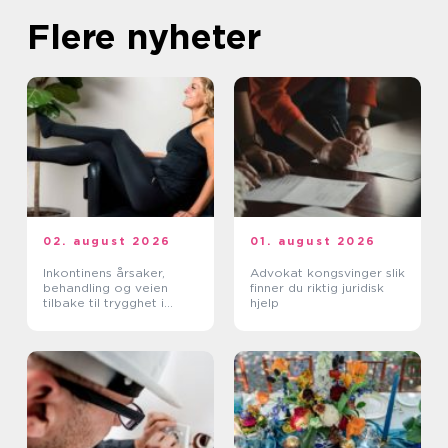
Flere nyheter
02. august 2026
01. august 2026
Inkontinens årsaker,
Advokat kongsvinger slik
behandling og veien
finner du riktig juridisk
tilbake til trygghet i
hjelp
hverdagen