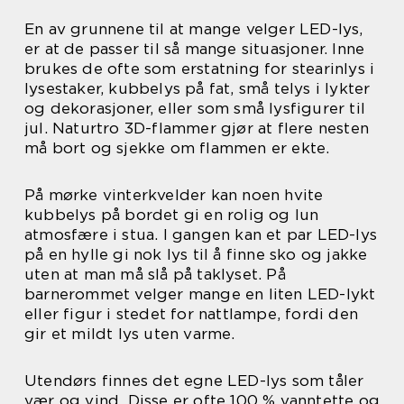
En av grunnene til at mange velger LED-lys,
er at de passer til så mange situasjoner. Inne
brukes de ofte som erstatning for stearinlys i
lysestaker, kubbelys på fat, små telys i lykter
og dekorasjoner, eller som små lysfigurer til
jul. Naturtro 3D-flammer gjør at flere nesten
må bort og sjekke om flammen er ekte.
På mørke vinterkvelder kan noen hvite
kubbelys på bordet gi en rolig og lun
atmosfære i stua. I gangen kan et par LED-lys
på en hylle gi nok lys til å finne sko og jakke
uten at man må slå på taklyset. På
barnerommet velger mange en liten LED-lykt
eller figur i stedet for nattlampe, fordi den
gir et mildt lys uten varme.
Utendørs finnes det egne LED-lys som tåler
vær og vind. Disse er ofte 100 % vanntette og