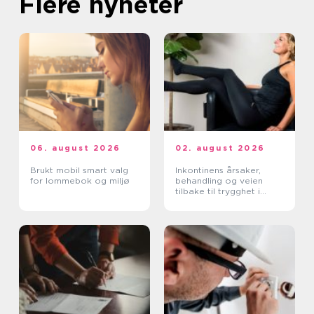
Flere nyheter
06. august 2026
02. august 2026
Brukt mobil smart valg
Inkontinens årsaker,
for lommebok og miljø
behandling og veien
tilbake til trygghet i
hverdagen