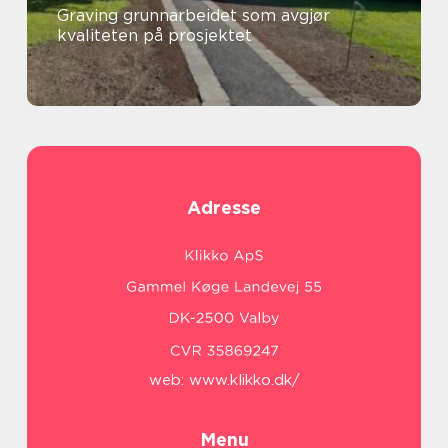
Graving grunnarbeidet som avgjør
kvaliteten på prosjektet
Adresse
web:
www.klikko.dk/
Menu