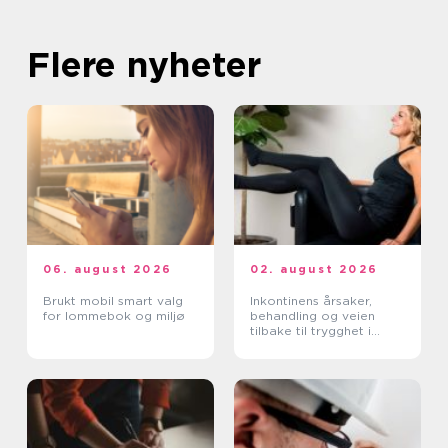
Flere nyheter
06. august 2026
02. august 2026
Brukt mobil smart valg
Inkontinens årsaker,
for lommebok og miljø
behandling og veien
tilbake til trygghet i
hverdagen