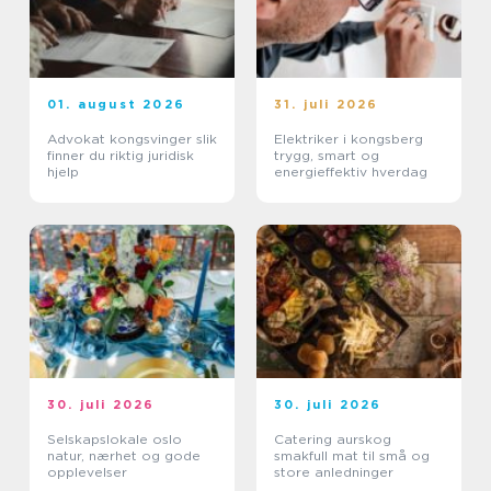
01. august 2026
31. juli 2026
Advokat kongsvinger slik
Elektriker i kongsberg
finner du riktig juridisk
trygg, smart og
hjelp
energieffektiv hverdag
30. juli 2026
30. juli 2026
Selskapslokale oslo
Catering aurskog
natur, nærhet og gode
smakfull mat til små og
opplevelser
store anledninger