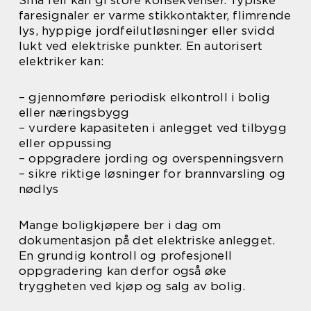
Små feil kan gi store konsekvenser. Typiske
faresignaler er varme stikkontakter, flimrende
lys, hyppige jordfeilutløsninger eller svidd
lukt ved elektriske punkter. En autorisert
elektriker kan:
– gjennomføre periodisk elkontroll i bolig
eller næringsbygg
– vurdere kapasiteten i anlegget ved tilbygg
eller oppussing
– oppgradere jording og overspenningsvern
– sikre riktige løsninger for brannvarsling og
nødlys
Mange boligkjøpere ber i dag om
dokumentasjon på det elektriske anlegget.
En grundig kontroll og profesjonell
oppgradering kan derfor også øke
tryggheten ved kjøp og salg av bolig.