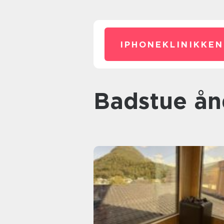
IPHONEKLINIKKEN
badstue å