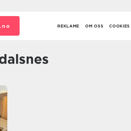
.
no
REKLAME
OM OSS
COOKIES
ndalsnes